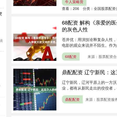
牛人策略营
查看：
206
分类：
全国股票配资
突
68配资 解构《亲爱的
的灰色人性
。
苍井优：用演技诠释复杂人性，
辆
电影的观众来说并不陌生。作为
离气质....
68配资
来源：股票配资合
鼎配配资 辽宁新民：
辽宁新民，辽河平原上的一方沃
选
业，都有从新民走出的佼佼者，
光。 ....
鼎配配资
来源：股票配资服
叠