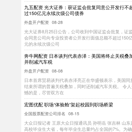
九五配资 光大证券：获证监会批复同意公开发行不
过150亿元永续次级公司债券
外盘开户配资
08-28
光大证券8月25日公告，公司收到中国证监会批复，证
会同意公司向专业投资者公开发行面值总额不超过150
元的永续次级公司
奔牛网配资 日本谈判代表赤泽：美国将终止关税叠
并削减汽车税
外盘开户配资
08-08
日本首席贸易谈判代表赤泽亮正在华盛顿表示，美国同
结束所谓的普遍关税叠加，同时还削减汽车关税。 令人
憾的是，尽管双方在
宏图优配 职场“体验舱”架起校园到职场桥梁
全国股票配资公司排名
08-15
大众日报记者 王原大众日报通讯员 孙明岳 张吉林 山东
高校毕业生大省，每年毕业生总量约占全国的7%。为确