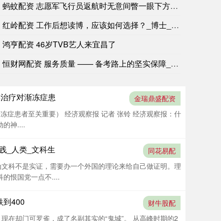
蚂蚊配资 志愿军飞行员返航时无意间瞥一眼下方，脊背发凉：竟有
红岭配资 工作后想读博，应该如何选择？_博士_成本_职场
美国商品期货交易委员会（CFTC）：截至8月4日当周，投机者将芝加哥
鸿亨配资 46岁TVB艺人来宜昌了
恒财网配资 服务质量 —— 备考路上的坚实保障_复试_考生_
早治疗对渐冻症患
金瑞鼎盛配资
冻症患者至关重要） 经济观察报 记者 张铃 经济观察报：什
神....
践_人类_文科生
同花易配
为文科不是实证，需要办一个外国的理论来给自己做证明。理
恨国党一点不....
跌到400
财牛股配
现在却门可罗雀，成了名副其实的“鬼城”。 从高峰时期的2