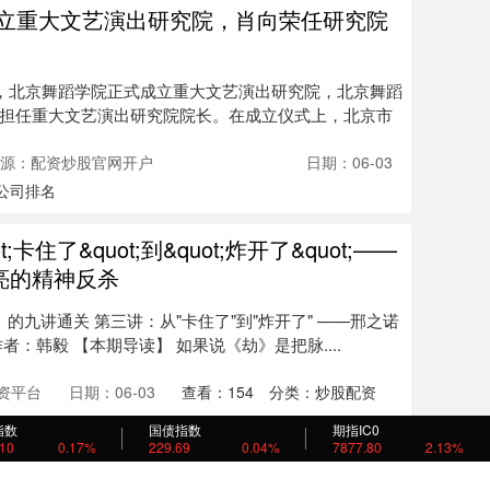
成立重大文艺演出研究院，肖向荣任研究院
日，北京舞蹈学院正式成立重大文艺演出研究院，北京舞蹈
担任重大文艺演出研究院院长。在成立仪式上，北京市
源：配资炒股官网开户
日期：06-03
公司排名
卡住了&quot;到&quot;炸开了&quot;——
亮的精神反杀
的九讲通关 第三讲：从"卡住了"到"炸开了" ——邢之诺
：韩毅 【本期导读】 如果说《劫》是把脉....
资平台
日期：06-03
查看：
154
分类：
炒股配资
指数
国债指数
期指IC0
.10
0.17%
229.69
0.04%
7877.80
2.13%
于子公司盐酸倍他司汀片上市申请收到国家
通知书》的公告