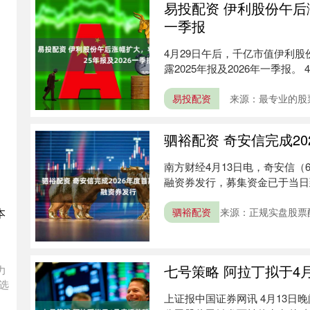
易投配资 伊利股份午后涨
一季报
4月29日午后，千亿市值伊利股
露2025年报及2026年一季报。
易投配资
来源：最专业的股
驷裕配资 奇安信完成2
南方财经4月13日电，奇安信（6
融资券发行，募集资金已于当日到账
本
驷裕配资
来源：正规实盘股票
七号策略 阿拉丁拟于4
力
选
上证报中国证券网讯 4月13日