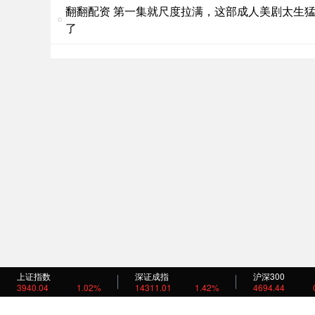
翻翻配资 第一集就尺度拉满，这部成人美剧太生
了
上证指数
深证成指
沪深300
3940.04
1.02%
14311.01
1.42%
4694.44