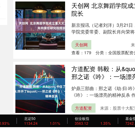
天创网 北京舞蹈学院
猛
院长
新京报讯（记者刘洋）3月21
学院党委常委、副院长肖向荣将
教委....
天创网
来
查看：
179
分类：
全国股票配资
方道配资 韩毅：从&quot;
邢之诺《吟》：一场漂
炉鼎三部曲：邢之诺《劫·归·吟》
《吟》：一场漂亮的精神反杀 作者
方道配资
来源：股票十大配
北证50
创业板指
基金
0.93%
1134.24
1.01%
3563.12
1.35%
7242
双融配资 九州通：关
药品监督管理局《受理