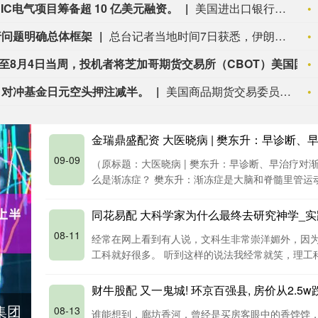
RIC电气项目筹备超 10 亿美元融资。
美国进出口银行正为IVANHOE ELECTRIC电气项目筹备超 10 亿美元融资。
行问题明确总体框架
总台记者当地时间7日获悉，伊朗议会国家安全与外交政策委员会发言人哈桑·卡什卡维表示，伊朗与阿曼已明确霍尔木兹海峡航运相关的谅解备忘录的总体框架，最终文本及具体细节将于近期对外公布。8月6日，伊朗方面公开拟议的霍尔木兹海峡战略管理方案初步文本细节，内容包括禁止敌对方面通过海峡等，违反规定者将被处以最高达货物价值20%的罚款。伊朗近期多次强调，霍尔木兹海峡相关安排应仅由伊朗和阿曼协商决定，绝不接受任何外部势力介入。而美国总统特朗普6日表示，美方正参与有关霍尔木兹海峡的谈判。（央视新闻）
美国商品期货交易委员会（CFTC）：截至8月4日当周，投机者将芝加哥期货交易所（CBOT）美国国债期货净空头头寸减少41,225份合约，至176,272份合约。将CBOT美国2年期国债期货净空头头寸减少120,346份合约，至1,004,228份合约。将CBOT美国5年期国债期货净空头头寸增加179,319份合约，至1,325,719份合约。将CBOT美国2年期国债期货净空头头寸减少120,346份合约，至1,004,228份合约。将CBOT美国超长期国债期货净空头头寸减少5,723份合约，至314,985份合约。
，对冲基金日元空头押注减半。
美国商品期货交易委员会：干预行动后，对冲基金日元空头押注减半。
金瑞鼎盛配资 大医晓病 | 樊东升：早诊断、
09-09
（原标题：大医晓病 | 樊东升：早诊断、早治疗对渐
么是渐冻症？ 樊东升：渐冻症是大脑和脊髓里管运动的
同花易配 大科学家为什么最终去研究神学_实
08-11
经常在网上看到有人说，文科生非常崇洋媚外，因
工科就好很多。 听到这样的说法我经常就笑，理工科的
财牛股配 又一鬼城! 环京百强县, 房价从2.5w
集团
08-13
谁能想到，廊坊香河，曾经是买房客眼中的香饽饽，