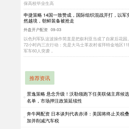
保高校毕业生高
申捷策略 14国一致赞成，国际组织混战开打，以军
然越境，朝鲜装备被抢走
外盘开户配资
09-03
以色列军队这波操作简直是把叙利亚当成了自家后花园
72小时内三次行动：先是大马士革农村省拜特金地区11
军车60人突袭，
推荐资讯
景逸策略 悬念升级！沃勒领跑下任美联储主席候
名单，市场押注政策延续性
奔牛网配资 日本谈判代表赤泽：美国将终止关税
加并削减汽车税