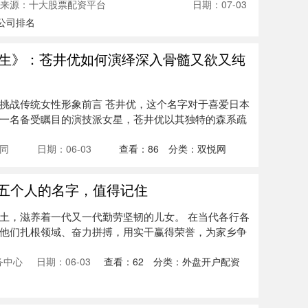
来源：十大股票配资平台
日期：07-03
公司排名
医生》：苍井优如何演绎深入骨髓又欲又纯
挑战传统女性形象前言 苍井优，这个名字对于喜爱日本
一名备受瞩目的演技派女星，苍井优以其独特的森系疏
同
日期：06-03
查看：
86
分类：
双悦网
这五个人的名字，值得记住
土，滋养着一代又一代勤劳坚韧的儿女。 在当代各行各
他们扎根领域、奋力拼搏，用实干赢得荣誉，为家乡争
务中心
日期：06-03
查看：
62
分类：
外盘开户配资