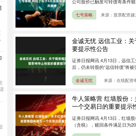
公司股价已触发可转债有条件赎
超
完....
七号策略
来源：股票配资越
监
亿
金诚无忧 远信工业：关
要提示性公告
加
证券日报网讯 4月13日，远信工业
后，仍未转股的“远信转债”将被强
金诚无忧
来源：在线配资
意
遗
牛人策略营 红墙股份
一个交易日的重要提示
证券日报网讯 4月13日，红墙股
（含税），赎回条件满足日为2026
是